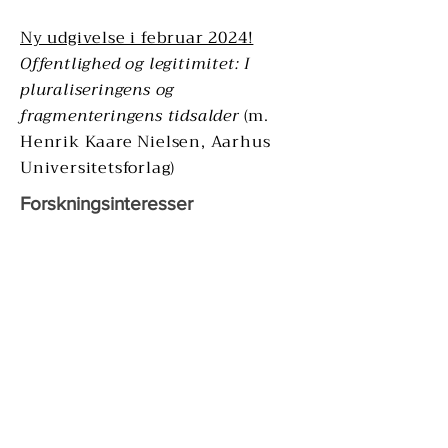
Ny udgivelse i februar 2024!
Offentlighed og legitimitet: I
pluraliseringens og
fragmenteringens tidsalder
(m.
Henrik Kaare Nielsen, Aarhus
Universitetsforlag)
Forskningsinteresser​
Den p
o
litiske filosofis historie​​
Skole
Offentlighed / offentligt rum
Arkitektur
Georg Simmel
Uddannelse​